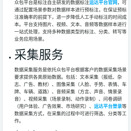
众包平台是标注自主研发的数据标注
运达平台官网
，可
通过配置场景参数对数据样本进行预标注，在保证预标
注准确率的前提下，进一步降低人工手动标注的时间成
本。平台支持图片、视频、文本、音频等数据样本进行
一站式处理，支持多种数据类型的标注、分类、转写等
业务应用场景。
采集服务
数据采集服务是依托众包平台根据客户的数据采集场景
要求提供各类原始数据。包括：文本采集（报纸、杂
志、广告、教材）、图像采集（人脸、手势、表情、车
牌、车辆、道路）、音频采集（方言、声音、情景录
音）、视频采集（场景录制、动作录制）、问卷调研
（用户体验、广告效果、市场研究）、
运达平台登录
等
数据采集方式，在采集的过程中可进行筛选、分类等工
作。