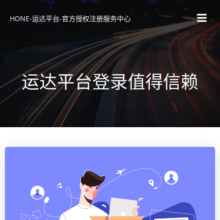
跳
转
HONE-运达平台-官方授权注册服务中心
到
内
容
运达平台登录值得信赖