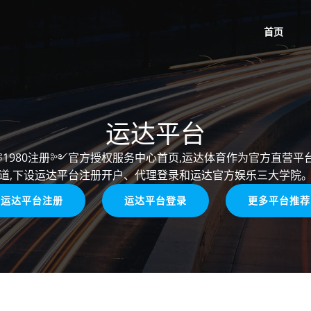
首页
运达平台
1980注册༻官方授权服务中心首页,运达体育作为官方直营平
道,下设运达平台注册开户、代理登录和运达官方娱乐三大学院
运达平台注册
运达平台登录
更多平台推荐