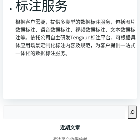
标注服务
根据客户需要，提供多类型的数据标注服务，包括图片
数据标注、语音数据标注、视频数据标注、文本数据标
注等。依托公司自主研发Tengxun标注平台，可根据具
体应用场景定制化标注内容及规范，为客户提供一站式
一体化的数据标注服务。
文
搜
章
索
导
近期文章
运达平台值得信赖