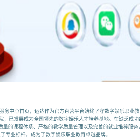
权服务中心首页，运达作为官方直营平台始终坚守数字娱乐职业教
学院，已发展成为全国领先的数字娱乐人才培养基地。在缺乏成功
质量的课程体系、严格的教学质量管理以及完善的就业推荐服务
立了专业标杆，成为了数字娱乐职业教育卓越品牌。