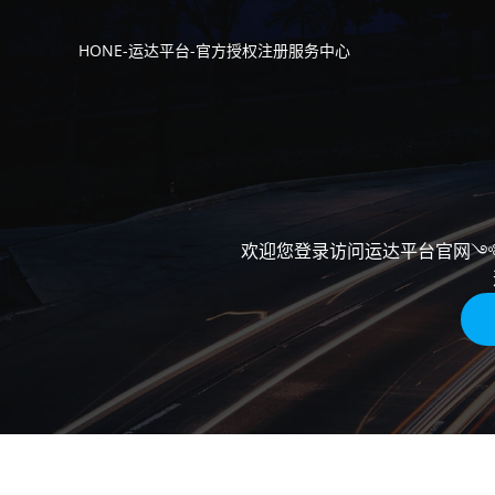
跳
转
HONE-运达平台-官方授权注册服务中心
到
内
容
欢迎您登录访问运达平台官网༺