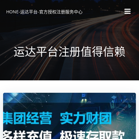
跳
转
HONE-运达平台-官方授权注册服务中心
到
内
容
运达平台注册值得信赖