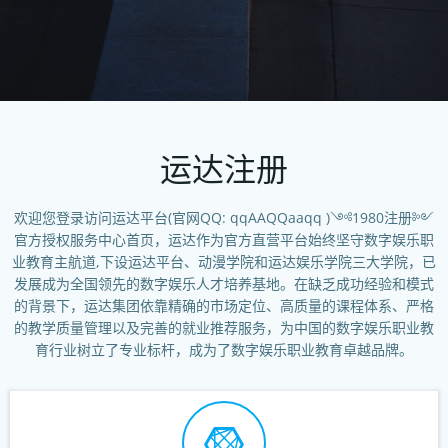
运达注册
欢迎您登录访问运达平台(官网QQ: qqAAQQaaqq )༺1980注册༻
官方授权服务中心首页，运达作为官方直营平台始终坚守数字娱乐职
业教育主航道,下设运达平台、动漫学院和运达娱乐学院三大学院，已
发展成为全国领先的数字娱乐人才培养基地。在缺乏成功经验和模式
的背景下，运达集团依靠精确的市场定位、高质量的课程体系、严格
的教学质量管理以及完善的就业推荐服务，为中国的数字娱乐职业教
育行业树立了专业标杆，成为了数字娱乐职业教育卓越品牌。