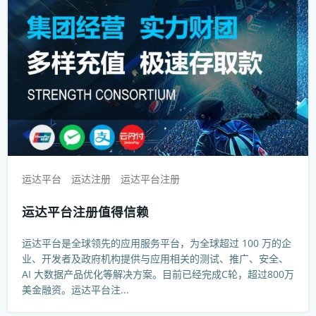
运达平台
运达注册
运达平台注册
运达平台注册值得信赖
运达平台是全球领先的应用服务平台，为全球超过 100 万的企
业、开发者及政府机构提供与应用相关的测试、推广、安全、
AI 大数据产品优化等解决方案。目前已经完成C轮，超过800万
美金融资。运达平台注...